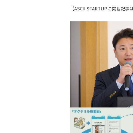
【
ASCII STARTUPに掲